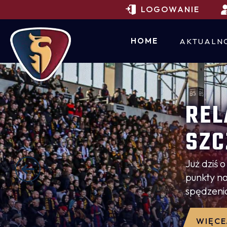
LOGOWANIE
HOME
AKTUALN
REL
SZC
Już dziś 
punkty n
spędzenia
WIĘCE