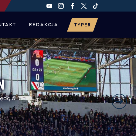
NTAKT
REDAKCJA
TYPER
N
będą o