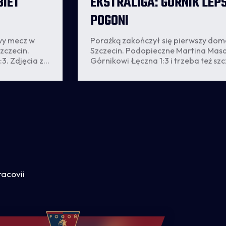
BIET
EKSTRALIGA: GÓRNIK LEP
POGONI
wy mecz w
Porażką zakończył się pierwszy do
zczecin.
Szczecin. Podopieczne Martina Masa
3. Zdjęcia z
Górnikowi Łęczna 1:3 i trzeba też sz
.
że przegrana jest zasłużona. Drużyn
prezentowała się znacznie lepiej po
elementów piłkarskiego rzemiosła.
racovii