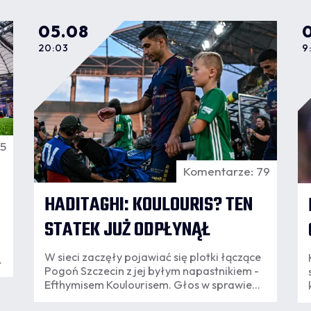
05.08
20:03
9
45
Komentarze: 79
HADITAGHI: KOULOURIS? TEN
STATEK JUŻ ODPŁYNĄŁ
W sieci zaczęły pojawiać się plotki łączące
Pogoń Szczecin z jej byłym napastnikiem -
Efthymisem Koulourisem. Głos w sprawie
zabrał Alex Haditaghi, który jednoznacznie