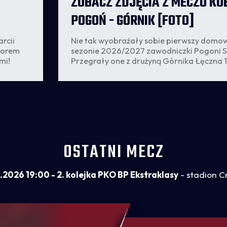
ZOBACZ ZDJĘCIA Z MECZU KO
POGOŃ - GÓRNIK [FOTO]
rcii
Nie tak wyobrażały sobie pierwszy domo
torem
sezonie 2026/2027 zawodniczki Pogoni S
mi!
Przegrały one z drużyną Górnika Łęczna 1:
tego meczu przygotował Daniel Trzepacz
OSTATNI MECZ
.2026 19:00 - 2. kolejka PKO BP Ekstraklasy
- stadion C