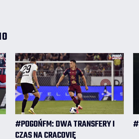
wypowiedział się w tej sprawie.
IO
#POGOŃFM: DWA TRANSFERY I
#
CZAS NA CRACOVIĘ