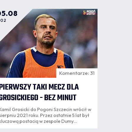
05.08
:02
Komentarze: 31
PIERWSZY TAKI MECZ DLA
GROSICKIEGO - BEZ MINUT
Kamil Grosicki do Pogoni Szczecin wrócił w
sierpniu 2021 roku. Przez ostatnie 5 lat był
kluczową postacią w zespole Dumy
Pomorza. Dwa pierwsze mecze sezonu