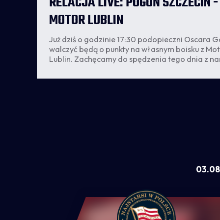
RELACJA LIVE: POGOŃ SZCZECIN -
MOTOR LUBLIN
Już dziś o godzinie 17:30 podopieczni Oscara Ga
",
walczyć będą o punkty na własnym boisku z Mo
Lublin. Zachęcamy do spędzenia tego dnia z na
03.08