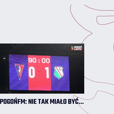
2026/2027 rozpoczął jako rezerwowy, ale
w poniedziałkowym meczu nie pojawił się
na murawie.
POGOŃFM: NIE TAK MIAŁO BYĆ...