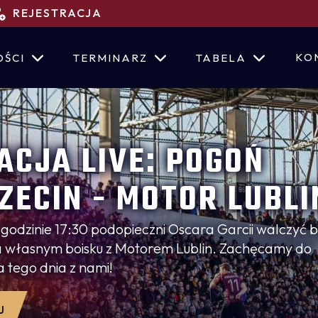
REJESTRACJA
KO
OŚCI
TERMINARZ
TABELA
ACJA LIVE: POGOŃ
ZECIN - MOTOR LUBLI
o godzinie 17:30 podopieczni Oscara Garcii walczyć 
a własnym boisku z Motorem Lublin. Zachęcamy do
 tego dnia z nami!
J