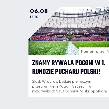
06.08
18:10
Komentarze: 
ZNAMY RYWALA POGONI W 1.
RUNDZIE PUCHARU POLSKI!
Śląsk Wrocław będzie pierwszym
przeciwnikiem Pogoni Szczecin w
rozgrywkach STS Pucharu Polski. Spotkanie
rozegrane zostanie we Wrocławiu.