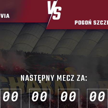
VIA
POGOŃ SZCZ
NASTĘPNY MECZ ZA:
0
0
0
0
0
0
0
0