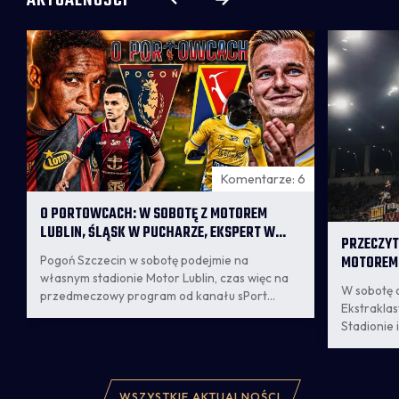
AKTUALNOŚCI
Komentarze: 6
1
O PORTOWCACH: W SOBOTĘ Z MOTOREM
LUBLIN, ŚLĄSK W PUCHARZE, EKSPERT W
PRZECZYT
TOP 10 FANTASY EKSTRAKLASY [WIDEO]
MOTOREM
Pogoń Szczecin w sobotę podejmie na
własnym stadionie Motor Lublin, czas więc na
W sobotę o
przedmeczowy program od kanału sPort
Ekstraklas
Szczecin. Zachęcamy do oglądania!
Stadionie 
Lublin. Dla
mecz, klub
organizac
WSZYSTKIE AKTUALNOŚCI