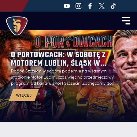
O PORTOWCACH: W SOBOTĘ Z
MOTOREM LUBLIN, ŚLĄSK W
PUCHARZE, EKSPERT W TOP 10
Pogoń Szczecin w sobotę podejmie na własnym
stadionie Motor Lublin, czas więc na przedmeczowy
FANTASY EKSTRAKLASY [WIDEO]
program od kanału sPort Szczecin. Zachęcamy do
oglądania!
WIĘCEJ