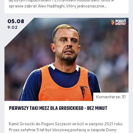
jej byłym napastnikiem - Efthymisem Koulourisem. Głos w
sprawie zabrał Alex Haditaghi, który jednoznacznie
wypowiedział się w tej sprawie.
05.08
9:02
Komentarze: 31
PIERWSZY TAKI MECZ DLA GROSICKIEGO - BEZ MINUT
Kamil Grosicki do Pogoni Szczecin wrócił w sierpniu 2021 roku.
Przez ostatnie 5 lat był kluczową postacią w zespole Dumy