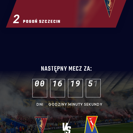
2
POGOŃ SZCZECIN
NASTĘPNY MECZ ZA:
0
0
1
6
1
9
4
9
DNI
GODZINY
MINUTY
SEKUNDY