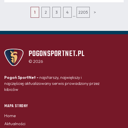
1
2
3
4
2205
>
...
POGONSPORTNET.PL
© 2026
Pogoń SportNet -
najstarszy, największy i
najczęściej aktualizowany serwis prowadzony przez
kibiców
MAPA STRONY
Home
Aktualności