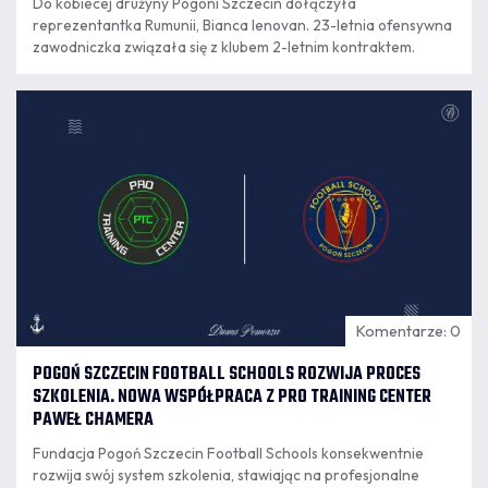
Do kobiecej drużyny Pogoni Szczecin dołączyła
reprezentantka Rumunii, Bianca Ienovan. 23-letnia ofensywna
zawodniczka związała się z klubem 2-letnim kontraktem.
07.08
16:28
Komentarze: 0
POGOŃ SZCZECIN FOOTBALL SCHOOLS ROZWIJA PROCES
SZKOLENIA. NOWA WSPÓŁPRACA Z PRO TRAINING CENTER
PAWEŁ CHAMERA
Fundacja Pogoń Szczecin Football Schools konsekwentnie
rozwija swój system szkolenia, stawiając na profesjonalne