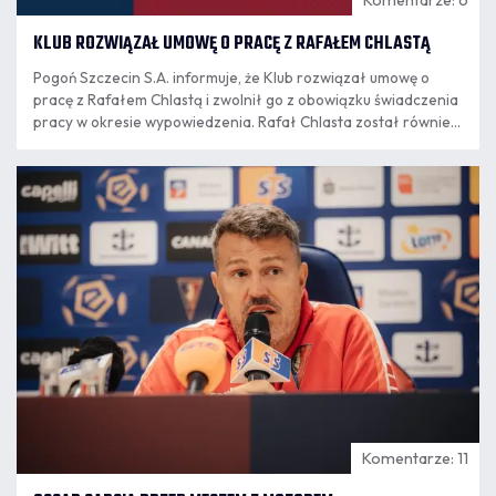
KLUB ROZWIĄZAŁ UMOWĘ O PRACĘ Z RAFAŁEM CHLASTĄ
Pogoń Szczecin S.A. informuje, że Klub rozwiązał umowę o
pracę z Rafałem Chlastą i zwolnił go z obowiązku świadczenia
pracy w okresie wypowiedzenia. Rafał Chlasta został również
poproszony przez Klub o rezygnację z funkcji członka zarządu
Pogoni Szczecin SA. Decyzja jest konsekwencją publikacji
07.08
Rafała Chlasty na serwisie społecznościowym "X".
16:34
Komentarze: 11