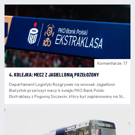
07.08
14:03
Komentarze: 17
4. KOLEJKA: MECZ Z JAGIELLONIĄ PRZEŁOŻONY
Departament Logistyki Rozgrywek na wniosek Jagiellonii
Białystok przełożył mecz 4. kolejki PKO Bank Polski
Ekstraklasy z Pogonią Szczecin, który był zaplanowany na 16
sierpnia. Nowy termin spotkania wyznaczony zostanie po
zakończeniu eliminacji europejskich pucharów.
07.08
12:04