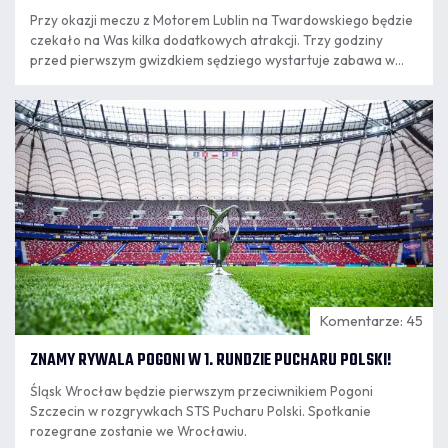
Przy okazji meczu z Motorem Lublin na Twardowskiego będzie
czekało na Was kilka dodatkowych atrakcji. Trzy godziny
przed pierwszym gwizdkiem sędziego wystartuje zabawa w
"Rodzinnym Porcie Kibica" i naszej strefie grillowej.
06.08
18:10
Komentarze: 45
ZNAMY RYWALA POGONI W 1. RUNDZIE PUCHARU POLSKI!
Śląsk Wrocław będzie pierwszym przeciwnikiem Pogoni
Szczecin w rozgrywkach STS Pucharu Polski. Spotkanie
rozegrane zostanie we Wrocławiu.