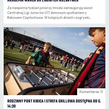
AKADEMIA WRACA DO LIGOWYCH ROZGRYWEK
Za niespełna tydzień juniorzy młodsi zainaugurują sezon
Centralnej Ligi Juniorów U17 domowym spotkaniem z
Rakowem Częstochowa. W kolejnych dniach rozgrywki
rozpoczną kolejne zespoły granatowo-bordowej Akademii.
07.08
8:14
Komentarze: 0
RODZINNY PORT KIBICA I STREFA GRILLOWA DOSTĘPNA OD G.
14:30