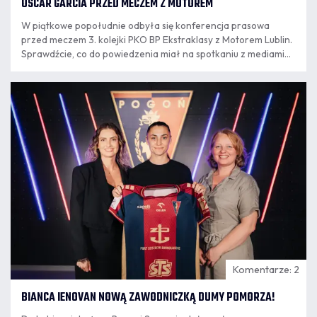
OSCAR GARCIA PRZED MECZEM Z MOTOREM
W piątkowe popołudnie odbyła się konferencja prasowa
przed meczem 3. kolejki PKO BP Ekstraklasy z Motorem Lublin.
Sprawdźcie, co do powiedzenia miał na spotkaniu z mediami
trener Oscar Garcia.
07.08
16:30
Komentarze: 2
BIANCA IENOVAN NOWĄ ZAWODNICZKĄ DUMY POMORZA!