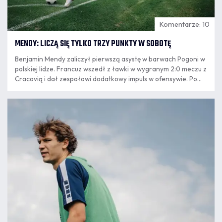
Komentarze: 10
MENDY: LICZĄ SIĘ TYLKO TRZY PUNKTY W SOBOTĘ
Benjamin Mendy zaliczył pierwszą asystę w barwach Pogoni w
polskiej lidze. Francuz wszedł z ławki w wygranym 2:0 meczu z
Cracovią i dał zespołowi dodatkowy impuls w ofensywie. Po
powrocie ze Szczecina do Krakowa mistrz świata z 2018 roku
podsumował występ, opowiedział o relacji z trenerem
07.08
Oscarem Garcią.
8:24