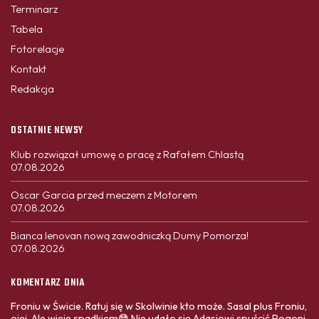
Terminarz
Tabela
Fotorelacje
Kontakt
Redakcja
OSTATNIE NEWSY
Klub rozwiązał umowę o pracę z Rafałem Chlastą
07.08.2026
Oscar Garcia przed meczem z Motorem
07.08.2026
Bianca Ienovan nową zawodniczką Dumy Pomorza!
07.08.2026
KOMENTARZ DNIA
Froniu w Świcie. Ratuj się w Skolwinie kto może. Sasal plus Froniu,
ojej. Ale wieje spadkiem😳 Nie udało się Adasiowi spuścić Pogoni