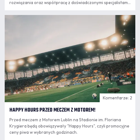
rozwiązania oraz współpracę z doświadczonymi specjalistami.
Kolejnym krokiem w tym kierunku jest podpisanie umowy o
współpracy z PRO TRAINING CENTER Paweł Chamera, które
07.08
od nowego sezonu będzie odpowiadało za przygotowanie
16:23
motoryczne przeszło 240 zawodników kategorii Orlik i
Młodzik.
Komentarze: 2
HAPPY HOURS PRZED MECZEM Z MOTOREM!
Przed meczem z Motorem Lublin na Stadionie im. Floriana
Krygiera będą obowiązywały "Happy Hours", czyli promocyjne
ceny piwa w wybranych godzinach.