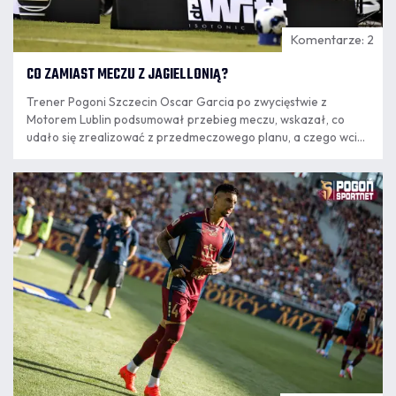
Komentarze: 2
CO ZAMIAST MECZU Z JAGIELLONIĄ?
Trener Pogoni Szczecin Oscar Garcia po zwycięstwie z
Motorem Lublin podsumował przebieg meczu, wskazał, co
udało się zrealizować z przedmeczowego planu, a czego wciąż
nie jest w stanie zaakceptować. Szkoleniowiec odniósł się
również do przełożenia najbliższego spotkania z Jagiellonią
09.08
Białystok i zdradził, że wolałby wygrywać z większą liczbą
10:37
strzelonych goli, nawet za cenę straty bramki.