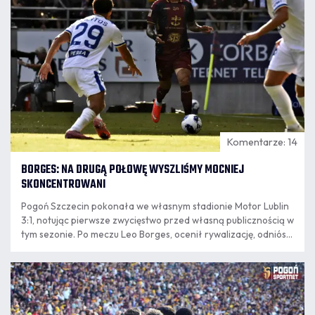
Komentarze: 14
BORGES: NA DRUGĄ POŁOWĘ WYSZLIŚMY MOCNIEJ
SKONCENTROWANI
Pogoń Szczecin pokonała we własnym stadionie Motor Lublin
3:1, notując pierwsze zwycięstwo przed własną publicznością w
tym sezonie. Po meczu Leo Borges, ocenił rywalizację, odniósł
się do przerwy w rozgrywkach spowodowanej przełożeniem
meczu z Jagiellonią oraz zapewnił, że jego stan zdrowia jest
08.08
zadowalający. Notował Dominik Markiewicz.
22:39