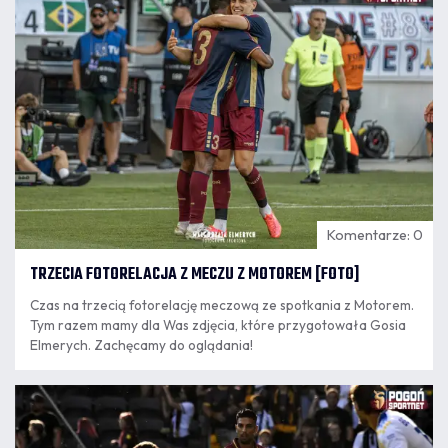
23:01
Markiewicz.
Komentarze: 0
TRZECIA FOTORELACJA Z MECZU Z MOTOREM [FOTO]
Czas na trzecią fotorelację meczową ze spotkania z Motorem.
Tym razem mamy dla Was zdjęcia, które przygotowała Gosia
Elmerych. Zachęcamy do oglądania!
08.08
22:47