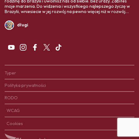
rodzinę do Brazylii i uwolnisz nas od siebie. Bez urazy. Zabiłeś
moje marzenia. Do widzenia i wszystkiego najlepszego życzę w
Brazylii, wniesiecie w jej rozwój na pewno więcej niż w rozwój
Polski. Twoja ojczyzna Was bardziej potrzebuje,
długi
Typer
Polityka prywatności
RODO
WCAG
Cookies