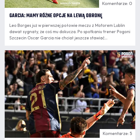
Komentarze: 0
GARCIA: MAMY RÓŻNE OPCJE NA LEWĄ OBRONĘ
Leo Borges już w pierwszej połowie meczu z Motorem Lublin
dawał sygnały, że coś mu dokucza. Po spotkaniu trener Pogoni
Szczecin Oscar Garcia nie chciał jeszcze stawiać
jednoznacznej diagnozy, ale wskazał, kto może zastąpić go,
jeśli przerwa w jego występach potrwa dłużej.
09.08
8:21
Komentarze: 5