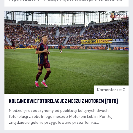
sprowadzonego Darko Churlinova. Trener Portowców
wskazał, na jakim etapie rozwoju znajduje się każdy z nich i
09.08
czego może po nich oczekiwać kibicom w najbliższym czasie.
7:21
Komentarze: 0
KOLEJNE DWIE FOTORELACJE Z MECZU Z MOTOREM [FOTO]
Niedzielę rozpoczynamy od publikacji kolejnych dwóch
fotorelacji z sobotniego meczu z Motorem Lublin. Poniżej
znajdziecie galerie przygotowane przez Tomka
Kazimierskiego i Artura Szefera.