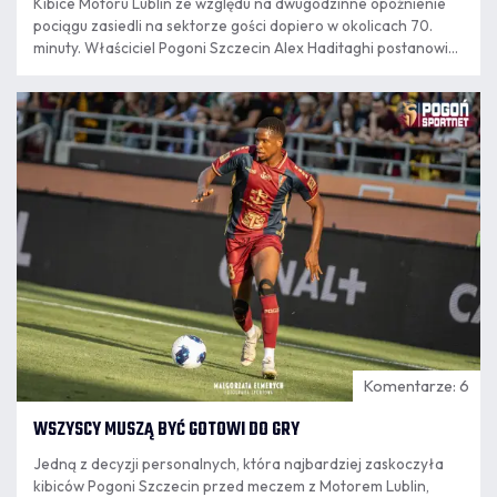
Kibice Motoru Lublin ze względu na dwugodzinne opóźnienie
pociągu zasiedli na sektorze gości dopiero w okolicach 70.
minuty. Właściciel Pogoni Szczecin Alex Haditaghi postanowił,
że wszyscy z nich otrzymają darmowe bilety na następne
spotkanie obu klubów w Szczecinie.
09.08
7:55
Komentarze: 6
WSZYSCY MUSZĄ BYĆ GOTOWI DO GRY
Jedną z decyzji personalnych, która najbardziej zaskoczyła
kibiców Pogoni Szczecin przed meczem z Motorem Lublin,