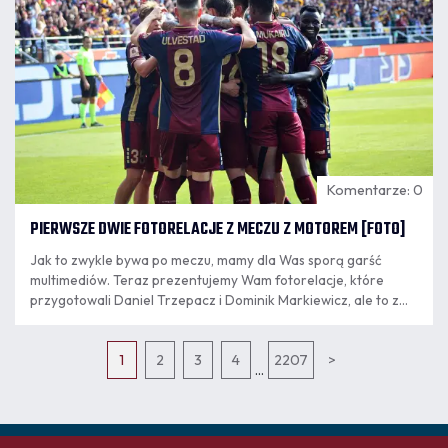
Komentarze: 0
PIERWSZE DWIE FOTORELACJE Z MECZU Z MOTOREM [FOTO]
Jak to zwykle bywa po meczu, mamy dla Was sporą garść
multimediów. Teraz prezentujemy Wam fotorelacje, które
przygotowali Daniel Trzepacz i Dominik Markiewicz, ale to z
pewnością jeszcze nie wszystko!
1
2
3
4
2207
>
...