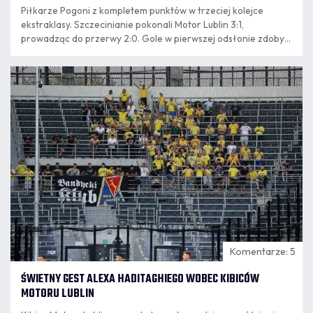
Piłkarze Pogoni z kompletem punktów w trzeciej kolejce
ekstraklasy. Szczecinianie pokonali Motor Lublin 3:1,
prowadząc do przerwy 2:0. Gole w pierwszej odsłonie zdobyli
Macedończyk Darko Churlinov i Węgier Attila Szalai.
09.08
8:16
Komentarze: 5
ŚWIETNY GEST ALEXA HADITAGHIEGO WOBEC KIBICÓW
MOTORU LUBLIN