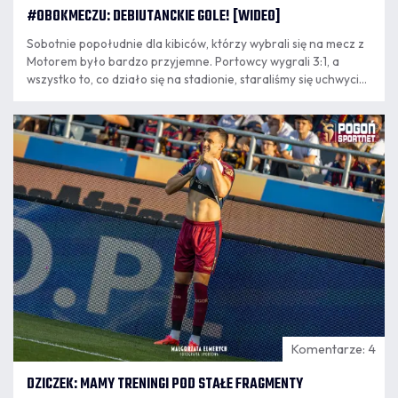
#OBOKMECZU: DEBIUTANCKIE GOLE! [WIDEO]
Sobotnie popołudnie dla kibiców, którzy wybrali się na mecz z
Motorem było bardzo przyjemne. Portowcy wygrali 3:1, a
wszystko to, co działo się na stadionie, staraliśmy się uchwycić
w oku naszych kamer! Zapraszamy na seans!
09.08
8:20
Komentarze: 4
DZICZEK: MAMY TRENINGI POD STAŁE FRAGMENTY