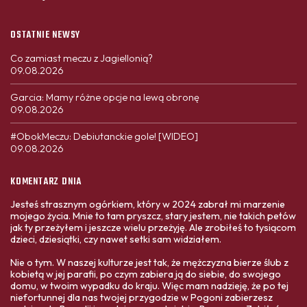
OSTATNIE NEWSY
Co zamiast meczu z Jagiellonią?
09.08.2026
Garcia: Mamy różne opcje na lewą obronę
09.08.2026
#ObokMeczu: Debiutanckie gole! [WIDEO]
09.08.2026
KOMENTARZ DNIA
Jesteś strasznym ogórkiem, który w 2024 zabrał mi marzenie
mojego życia. Mnie to tam pryszcz, stary jestem, nie takich petów
jak ty przeżyłem i jeszcze wielu przeżyję. Ale zrobiłeś to tysiącom
dzieci, dziesiątki, czy nawet setki sam widziałem.
Nie o tym. W naszej kulturze jest tak, że mężczyzna bierze ślub z
kobietą w jej parafii, po czym zabiera ją do siebie, do swojego
domu, w twoim wypadku do kraju. Więc mam nadzieję, że po tej
niefortunnej dla nas twojej przygodzie w Pogoni zabierzesz