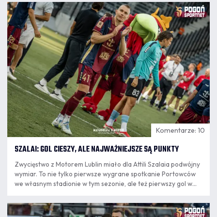
08.08
23:09
Komentarze: 10
SZALAI: GOL CIESZY, ALE NAJWAŻNIEJSZE SĄ PUNKTY
Zwycięstwo z Motorem Lublin miało dla Attili Szalaia podwójny
wymiar. To nie tylko pierwsze wygrane spotkanie Portowców
we własnym stadionie w tym sezonie, ale też pierwszy gol w
barwach klubu strzelony przez Attilę Szalaia. Węgierski
obrońca po meczu nie skrywał radości, choć zaznaczył, że
08.08
liczy się przede wszystkim wynik zespołu. Notował Dominik