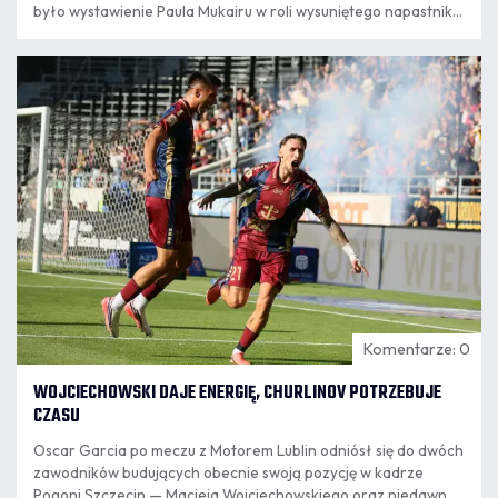
było wystawienie Paula Mukairu w roli wysuniętego napastnika,
podczas gdy na ławce rezerwowych pozostali Jean-Pierre
Nsame oraz Filip Cuić. Trener Oscar Garcia wyjaśnił, że wybór
09.08
był podyktowany konkretnym planem na rywala, a nie
7:35
hierarchią w kadrze.
Komentarze: 0
WOJCIECHOWSKI DAJE ENERGIĘ, CHURLINOV POTRZEBUJE
CZASU
Oscar Garcia po meczu z Motorem Lublin odniósł się do dwóch
zawodników budujących obecnie swoją pozycję w kadrze
Pogoni Szczecin — Macieja Wojciechowskiego oraz niedawno