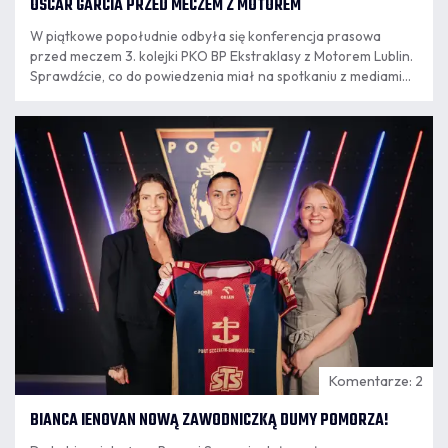
OSCAR GARCIA PRZED MECZEM Z MOTOREM
W piątkowe popołudnie odbyła się konferencja prasowa
przed meczem 3. kolejki PKO BP Ekstraklasy z Motorem Lublin.
Sprawdźcie, co do powiedzenia miał na spotkaniu z mediami
trener Oscar Garcia.
07.08
16:30
Komentarze: 2
BIANCA IENOVAN NOWĄ ZAWODNICZKĄ DUMY POMORZA!