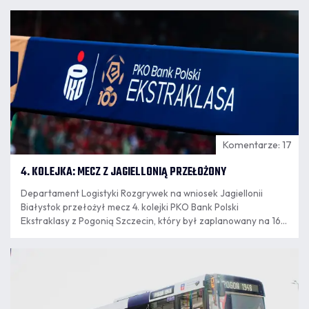
07.08
14:03
Komentarze: 17
4. KOLEJKA: MECZ Z JAGIELLONIĄ PRZEŁOŻONY
Departament Logistyki Rozgrywek na wniosek Jagiellonii
Białystok przełożył mecz 4. kolejki PKO Bank Polski
Ekstraklasy z Pogonią Szczecin, który był zaplanowany na 16
sierpnia. Nowy termin spotkania wyznaczony zostanie po
zakończeniu eliminacji europejskich pucharów.
07.08
12:04