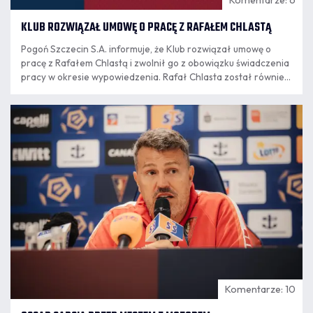
KLUB ROZWIĄZAŁ UMOWĘ O PRACĘ Z RAFAŁEM CHLASTĄ
Pogoń Szczecin S.A. informuje, że Klub rozwiązał umowę o
pracę z Rafałem Chlastą i zwolnił go z obowiązku świadczenia
pracy w okresie wypowiedzenia. Rafał Chlasta został również
poproszony przez Klub o rezygnację z funkcji członka zarządu
Pogoni Szczecin SA. Decyzja jest konsekwencją publikacji
07.08
Rafała Chlasty na serwisie społecznościowym "X".
16:34
Komentarze: 10