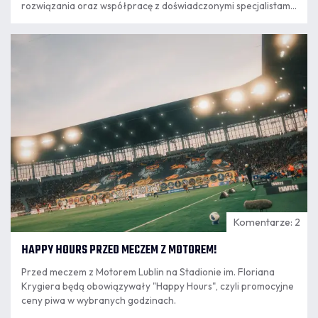
rozwiązania oraz współpracę z doświadczonymi specjalistami.
Kolejnym krokiem w tym kierunku jest podpisanie umowy o
współpracy z PRO TRAINING CENTER Paweł Chamera, które
07.08
od nowego sezonu będzie odpowiadało za przygotowanie
16:23
motoryczne przeszło 240 zawodników kategorii Orlik i
Młodzik.
Komentarze: 2
HAPPY HOURS PRZED MECZEM Z MOTOREM!
Przed meczem z Motorem Lublin na Stadionie im. Floriana
Krygiera będą obowiązywały "Happy Hours", czyli promocyjne
ceny piwa w wybranych godzinach.