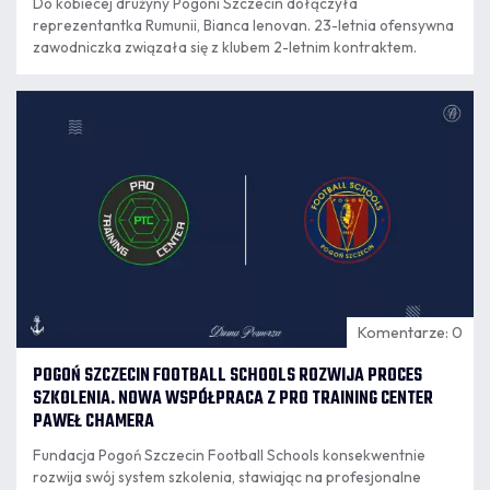
Do kobiecej drużyny Pogoni Szczecin dołączyła
reprezentantka Rumunii, Bianca Ienovan. 23-letnia ofensywna
zawodniczka związała się z klubem 2-letnim kontraktem.
07.08
16:28
Komentarze: 0
POGOŃ SZCZECIN FOOTBALL SCHOOLS ROZWIJA PROCES
SZKOLENIA. NOWA WSPÓŁPRACA Z PRO TRAINING CENTER
PAWEŁ CHAMERA
Fundacja Pogoń Szczecin Football Schools konsekwentnie
rozwija swój system szkolenia, stawiając na profesjonalne