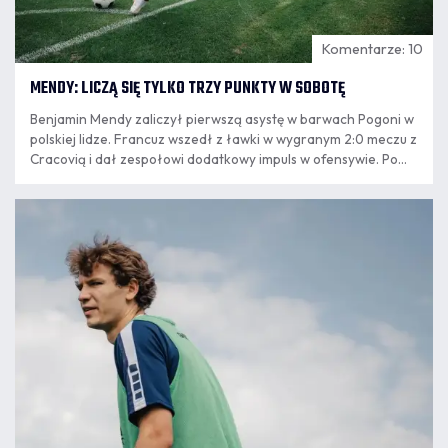
Komentarze: 10
MENDY: LICZĄ SIĘ TYLKO TRZY PUNKTY W SOBOTĘ
Benjamin Mendy zaliczył pierwszą asystę w barwach Pogoni w
polskiej lidze. Francuz wszedł z ławki w wygranym 2:0 meczu z
Cracovią i dał zespołowi dodatkowy impuls w ofensywie. Po
powrocie ze Szczecina do Krakowa mistrz świata z 2018 roku
podsumował występ, opowiedział o relacji z trenerem
07.08
Oscarem Garcią.
8:24