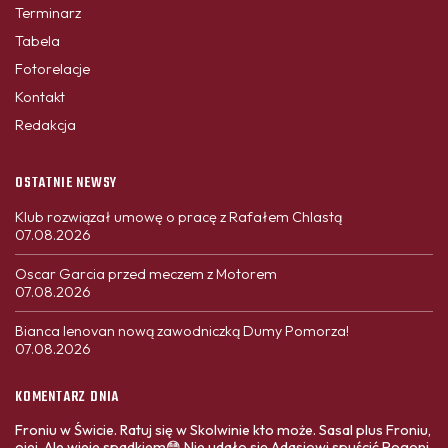
Terminarz
Tabela
Fotorelacje
Kontakt
Redakcja
OSTATNIE NEWSY
Klub rozwiązał umowę o pracę z Rafałem Chlastą
07.08.2026
Oscar Garcia przed meczem z Motorem
07.08.2026
Bianca Ienovan nową zawodniczką Dumy Pomorza!
07.08.2026
KOMENTARZ DNIA
Froniu w Świcie. Ratuj się w Skolwinie kto może. Sasal plus Froniu,
ojej. Ale wieje spadkiem😳 Nie udało się Adasiowi spuścić Pogoni