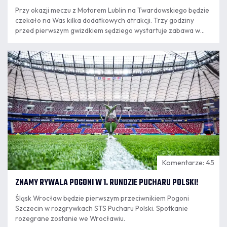
Przy okazji meczu z Motorem Lublin na Twardowskiego będzie
czekało na Was kilka dodatkowych atrakcji. Trzy godziny
przed pierwszym gwizdkiem sędziego wystartuje zabawa w
"Rodzinnym Porcie Kibica" i naszej strefie grillowej.
06.08
18:10
Komentarze: 45
ZNAMY RYWALA POGONI W 1. RUNDZIE PUCHARU POLSKI!
Śląsk Wrocław będzie pierwszym przeciwnikiem Pogoni
Szczecin w rozgrywkach STS Pucharu Polski. Spotkanie
rozegrane zostanie we Wrocławiu.