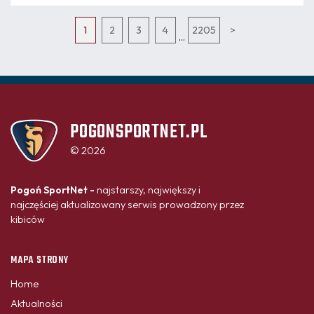
1
2
3
4
2205
>
...
POGONSPORTNET.PL
© 2026
Pogoń SportNet -
najstarszy, największy i
najczęściej aktualizowany serwis prowadzony przez
kibiców
MAPA STRONY
Home
Aktualności