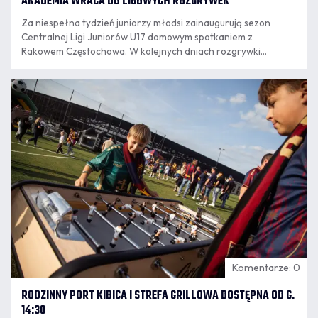
AKADEMIA WRACA DO LIGOWYCH ROZGRYWEK
Za niespełna tydzień juniorzy młodsi zainaugurują sezon
Centralnej Ligi Juniorów U17 domowym spotkaniem z
Rakowem Częstochowa. W kolejnych dniach rozgrywki
rozpoczną kolejne zespoły granatowo-bordowej Akademii.
07.08
8:14
Komentarze: 0
RODZINNY PORT KIBICA I STREFA GRILLOWA DOSTĘPNA OD G.
14:30